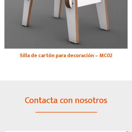
Silla de cartón para decoración – MC02
Contacta con nosotros