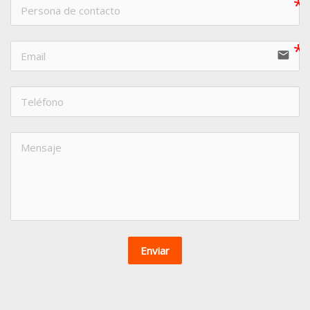
email
Enviar